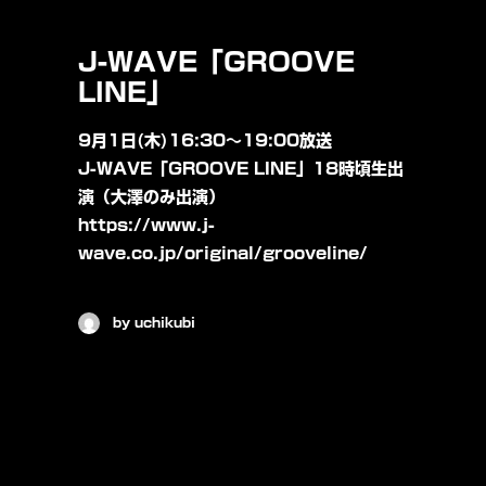
J-WAVE「GROOVE
LINE」
9月1日(木)16:30〜19:00放送
J-WAVE「GROOVE LINE」18時頃生出
演（大澤のみ出演）
https://www.j-
wave.co.jp/original/grooveline/
by uchikubi