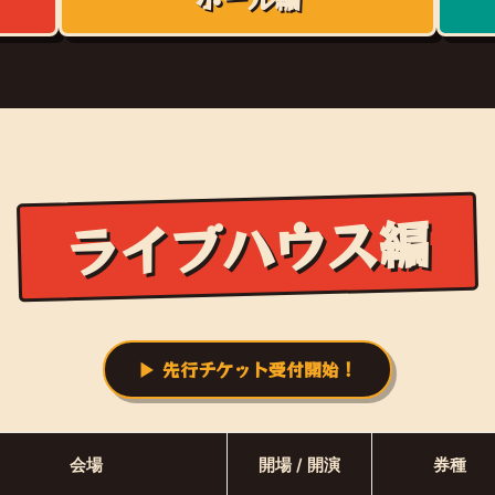
ライブハウス編
▶︎ 先行チケット受付開始！
会場
開場 / 開演
券種