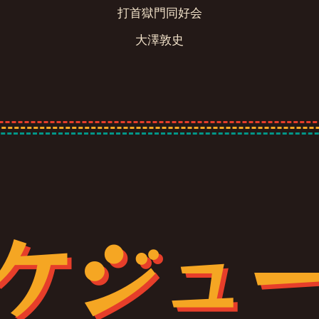
打首獄門同好会
大澤敦史
ケジュ