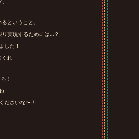
7」
いるということ。
限り実現するためには…？
ました！
おくれ。
ころ！
ね。
くださいな〜！